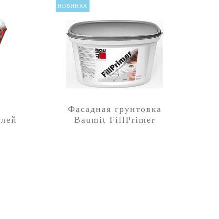
НОВИНКА
НОВИ
Фасадная грунтовка
клей
Baumit FillPrimer
Fix