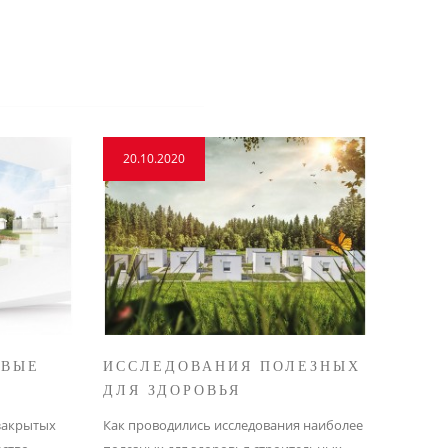
20.10.2020
20.10
ОВЫЕ
ИССЛЕДОВАНИЯ ПОЛЕЗНЫХ
КАК 
ДЛЯ ЗДОРОВЬЯ
ДЛЯ 
СТРОИТЕЛЬНЫХ
закрытых
Как проводились исследования наиболее
Правил
МАТЕРИАЛОВ