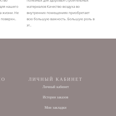
ество
полезных для здоровья строительных
повысит
для нашего
материалов Качество воздуха во
уменьш
а жизни. Не
внутренних помещениях приобретает
потребн
 поверхн..
всю большую важность. Большую роль в
предотв
эт..
во время
НО
ЛИЧНЫЙ КАБИНЕТ
Личный кабинет
ы
История заказов
Мои закладки