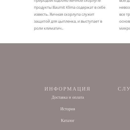
природойПодобно яичной скорлупе
всегд
продукты Baumit Klima содержат в себе
невоз
известь. Яичная скорлупа служит
все т
защитой для цыпленка, и выступает в
основ
роли климатич..
микро
ИНФОРМАЦИЯ
СЛ
Доставка и оплата
История
Каталог