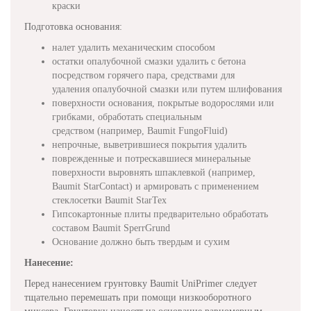
краски
Подготовка основания:
налет удалить механическим способом
остатки опалубочной смазки удалить с бетона
посредством горячего пара, средствами для
удаления опалубочной смазки или путем шлифования
поверхности основания, покрытые водорослями или
грибками, обработать специальным
средством (например, Baumit FungoFluid)
непрочные, выветрившиеся покрытия удалить
поврежденные и потрескавшиеся минеральные
поверхности выровнять шпаклевкой (например,
Baumit StarContact) и армировать с применением
стеклосетки Baumit StarTex
Гипсокартонные плиты предварительно обработать
составом Baumit SperrGrund
Основание должно быть твердым и сухим
Нанесение:
Перед нанесением грунтовку Baumit UniPrimer следует
тщательно перемешать при помощи низкооборотного